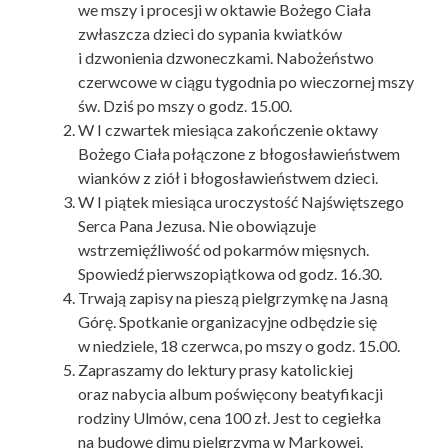
we mszy i procesji w oktawie Bożego Ciała
zwłaszcza dzieci do sypania kwiatków
i dzwonienia dzwoneczkami. Nabożeństwo
czerwcowe w ciągu tygodnia po wieczornej mszy
św. Dziś po mszy o godz. 15.00.
W I czwartek miesiąca zakończenie oktawy
Bożego Ciała połączone z błogosławieństwem
wianków z ziół i błogosławieństwem dzieci.
W I piątek miesiąca uroczystość Najświętszego
Serca Pana Jezusa. Nie obowiązuje
wstrzemięźliwość od pokarmów mięsnych.
Spowiedź pierwszopiątkowa od godz. 16.30.
Trwają zapisy na pieszą pielgrzymkę na Jasną
Górę. Spotkanie organizacyjne odbędzie się
w niedziele, 18 czerwca, po mszy o godz. 15.00.
Zapraszamy do lektury prasy katolickiej
oraz nabycia album poświęcony beatyfikacji
rodziny Ulmów, cena 100 zł. Jest to cegiełka
na budowę dimu pielgrzyma w Markowej.