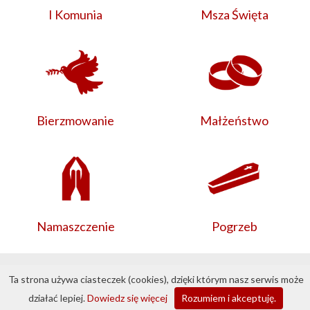
I Komunia
Msza Święta
Bierzmowanie
Małżeństwo
Namaszczenie
Pogrzeb
© 2026 Bazylika Przeworsk ·
Przemyska.pl
·
Ta strona używa ciasteczek (cookies), dzięki którym nasz serwis może
DobraStronaParafii.pl
działać lepiej.
Dowiedz się więcej
Rozumiem i akceptuję.