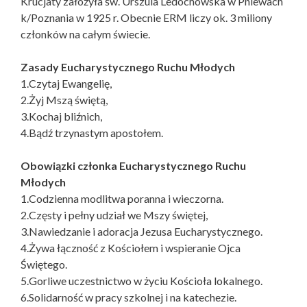
Krucjaty założyła św. Urszula Ledóchowska w Pniewach
k/Poznania w 1925 r. Obecnie ERM liczy ok. 3 miliony
członków na całym świecie.
Zasady Eucharystycznego Ruchu Młodych
1.Czytaj Ewangelię,
2.Żyj Mszą świętą,
3.Kochaj bliźnich,
4.Bądź trzynastym apostołem.
Obowiązki członka Eucharystycznego Ruchu
Młodych
1.Codzienna modlitwa poranna i wieczorna.
2.Częsty i pełny udział we Mszy świętej,
3.Nawiedzanie i adoracja Jezusa Eucharystycznego.
4.Żywa łączność z Kościołem i wspieranie Ojca
Świętego.
5.Gorliwe uczestnictwo w życiu Kościoła lokalnego.
6.Solidarność w pracy szkolnej i na katechezie.