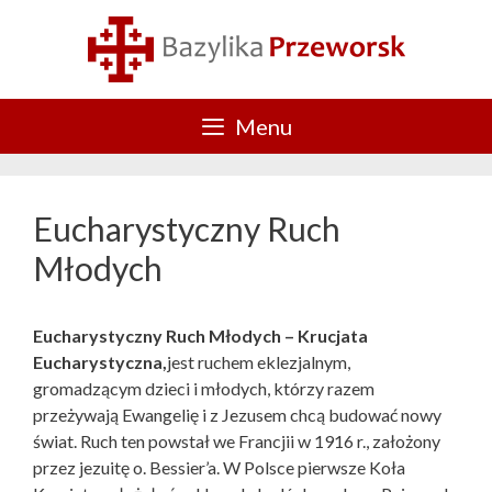
Przejdź
do
treści
Menu
Eucharystyczny Ruch
Młodych
Eucharystyczny Ruch Młodych – Krucjata
Eucharystyczna,
jest ruchem eklezjalnym,
gromadzącym dzieci i młodych, którzy razem
przeżywają Ewangelię i z Jezusem chcą budować nowy
świat. Ruch ten powstał we Francjii w 1916 r., założony
przez jezuitę o. Bessier’a. W Polsce pierwsze Koła