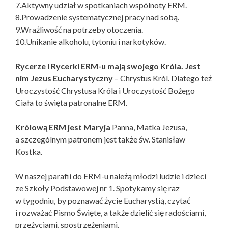
7.Aktywny udział w spotkaniach wspólnoty ERM.
8.Prowadzenie systematycznej pracy nad sobą.
9.Wrażliwość na potrzeby otoczenia.
10.Unikanie alkoholu, tytoniu i narkotyków.
Rycerze i Rycerki ERM-u mają swojego Króla. Jest
nim Jezus Eucharystyczny
– Chrystus Król. Dlatego też
Uroczystość Chrystusa Króla i Uroczystość Bożego
Ciała to święta patronalne ERM.
Królową ERM jest Maryja
Panna, Matka Jezusa,
a szczególnym patronem jest także św. Stanisław
Kostka.
W naszej parafii do ERM-u należą młodzi ludzie i dzieci
ze Szkoły Podstawowej nr 1. Spotykamy się raz
w tygodniu, by poznawać życie Eucharystią, czytać
i rozważać Pismo Święte, a także dzielić się radościami,
przeżyciami, spostrzeżeniami.