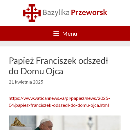
Przejdź
do
treści
Menu
Papież Franciszek odszedł
do Domu Ojca
21 kwietnia 2025
https://www.vaticannews.va/pl/papiez/news/2025-
04/papiez-franciszek-odszedl-do-domu-ojca.html