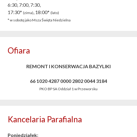
6:30, 7:00, 7:30,
17:30*
, 18:00*
(zima)
(lato)
* w sobotę jako Msza Święta Niedzielna
Ofiara
REMONT I KONSERWACJA BAZYLIKI
66 1020 4287 0000 2802 0044 3184
PKO BP SA Oddział 1 w Przeworsku
Kancelaria Parafialna
Poniedziałek: