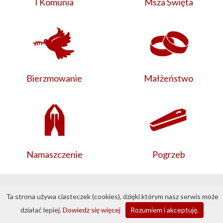
I Komunia
Msza Święta
Bierzmowanie
Małżeństwo
Namaszczenie
Pogrzeb
© 2026 Bazylika Przeworsk ·
Przemyska.pl
·
Ta strona używa ciasteczek (cookies), dzięki którym nasz serwis może
DobraStronaParafii.pl
działać lepiej.
Dowiedz się więcej
Rozumiem i akceptuję.