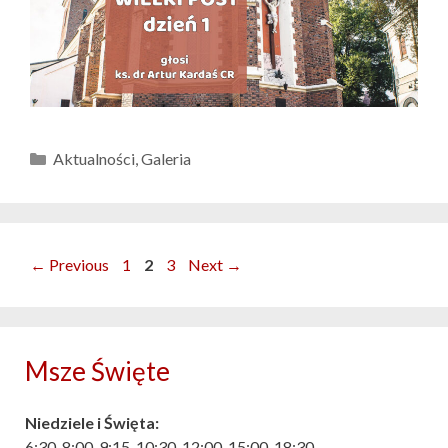
Kategorie
Aktualności
,
Galeria
Nawigacja
Page
Page
Page
←
Previous
1
2
3
Next
→
wpisu
Msze Święte
Niedziele i Święta:
6:30, 8:00, 9:15, 10:30, 12:00, 15:00, 18:30