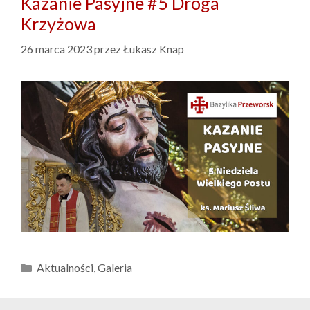
Kazanie Pasyjne #5 Droga
Krzyżowa
26 marca 2023
przez
Łukasz Knap
Kategorie
Aktualności
,
Galeria