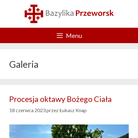
Przejdź
do
treści
Menu
Galeria
Procesja oktawy Bożego Ciała
18 czerwca 2023
przez
Łukasz Knap