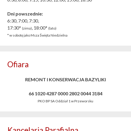
Dni powszednie:
6:30, 7:00, 7:30,
17:30*
, 18:00*
(zima)
(lato)
* w sobotę jako Msza Święta Niedzielna
Ofiara
REMONT I KONSERWACJA BAZYLIKI
66 1020 4287 0000 2802 0044 3184
PKO BP SA Oddział 1 w Przeworsku
Kancelaria Parafialna