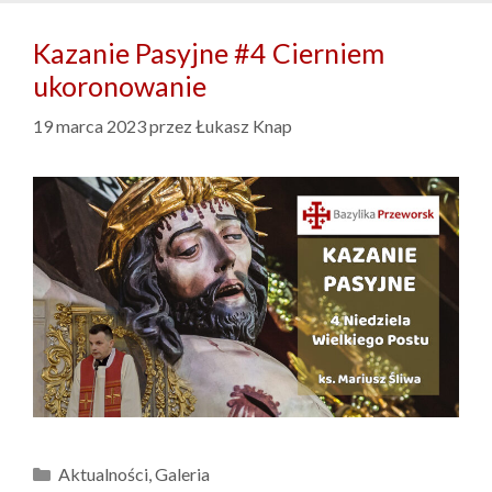
Kazanie Pasyjne #4 Cierniem
ukoronowanie
19 marca 2023
przez
Łukasz Knap
Kategorie
Aktualności
,
Galeria