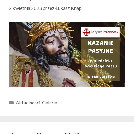
2 kwietnia 2023
przez
Łukasz Knap
Kategorie
Aktualności
,
Galeria