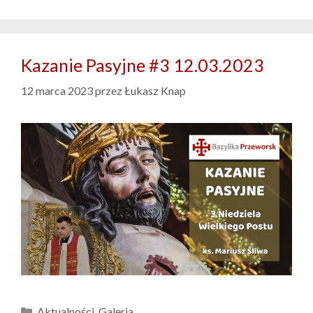
Kazanie Pasyjne #3 12.03.2023
12 marca 2023
przez
Łukasz Knap
Kategorie
Aktualności
,
Galeria