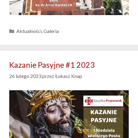
Kategorie
Aktualności
,
Galeria
Kazanie Pasyjne #1 2023
26 lutego 2023
przez
Łukasz Knap