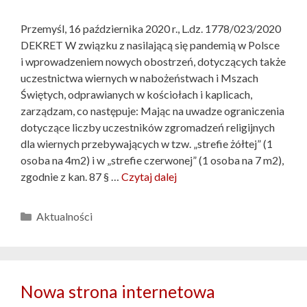
Przemyśl, 16 października 2020 r., L.dz. 1778/023/2020
DEKRET W związku z nasilającą się pandemią w Polsce
i wprowadzeniem nowych obostrzeń, dotyczących także
uczestnictwa wiernych w nabożeństwach i Mszach
Świętych, odprawianych w kościołach i kaplicach,
zarządzam, co następuje: Mając na uwadze ograniczenia
dotyczące liczby uczestników zgromadzeń religijnych
dla wiernych przebywających w tzw. „strefie żółtej” (1
osoba na 4m2) i w „strefie czerwonej” (1 osoba na 7 m2),
zgodnie z kan. 87 § …
Czytaj dalej
Kategorie
Aktualności
Nowa strona internetowa