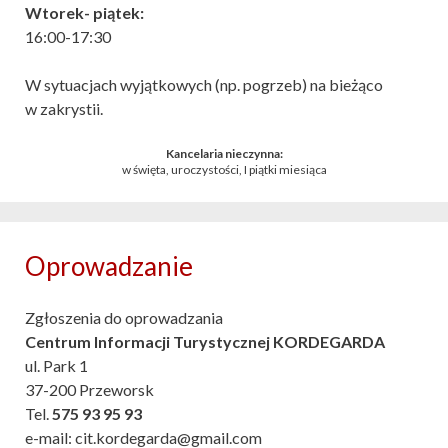
Wtorek- piątek:
16:00-17:30
W sytuacjach wyjątkowych (np. pogrzeb) na bieżąco
w zakrystii.
Kancelaria nieczynna:
w święta, uroczystości, I piątki miesiąca
Oprowadzanie
Zgłoszenia do oprowadzania
Centrum Informacji Turystycznej KORDEGARDA
ul. Park 1
37-200 Przeworsk
Tel.
575 93 95 93
e-mail: cit.kordegarda@gmail.com