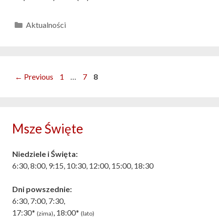
Kategorie
Aktualności
Nawigacja
Page
Page
Page
←
Previous
1
…
7
8
wpisu
Msze Święte
Niedziele i Święta:
6:30, 8:00, 9:15, 10:30, 12:00, 15:00, 18:30
Dni powszednie:
6:30, 7:00, 7:30,
17:30*
, 18:00*
(zima)
(lato)